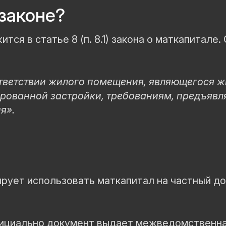
законе?
ся в статье 8 (п. 8.1) закона о маткапитале.
оответствии жилого помещения, являющегося
кированной застройки, требованиям, предъяв
я».
ирует использовать маткапитал на частный до
фициально документ выдает межведомственна