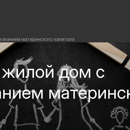
зованием материнского капитала
 жилой дом с
анием материнс