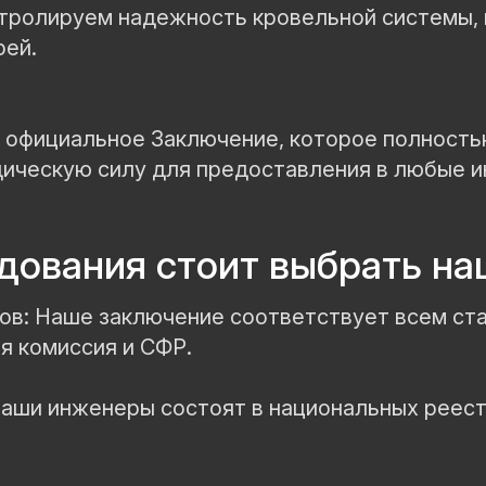
Связаться
Нажимая “Связаться с нами”, вы соглашаетесь на
онтролируем надежность кровельной системы,
обработку персональных данных
.
с нами
рей.
е официальное Заключение, которое полност
ическую силу для предоставления в любые и
дования стоит выбрать н
тов: Наше заключение соответствует всем ст
я комиссия и СФР.
 наши инженеры состоят в национальных рее