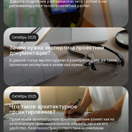
Давайте подробнее разберемся из чего состоит и как
регламентируется теплотехнический расчет.
Октябрь 2025
Зачем нужна экспертиза проектной
документации?
В данной статье мы постараемся разобраться, что же такое
проектная экспертиза и зачем она нужна.
Октябрь 2025
Что такое архитектурное
проектирование?
Правильное архитектурное проектирование влияет как на
эстетическую привлекательность объекта, так и на его
удобство, безопасность и соответствие нормативам.